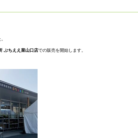
た。
所 ぶちええ菜山口店
での販売を開始します。