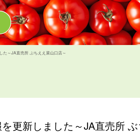
した～JA直売所 ぶちええ菜山口店～
を更新しました～JA直売所 