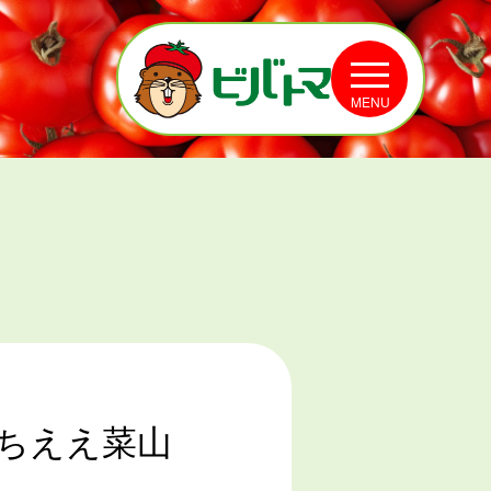
MENU
ぶちええ菜山