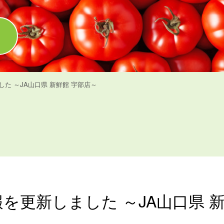
た ～JA山口県 新鮮館 宇部店～
を更新しました ～JA山口県 新