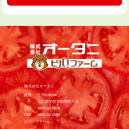
株式会社オータニ
住所
〒755-0054
山口県宇部市助田町7-13
TEL
0836-33-7878
FAX
0836-33-1056
ビバ ! ファーム